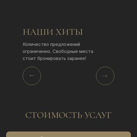
НАШИ ХИТЫ
Количество предложений
ограниченно. Свободные места
стоит бронировать заранее!
СТОИМОСТЬ УСЛУГ