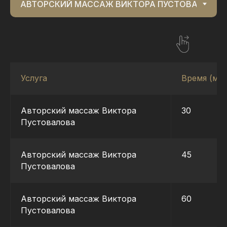
Услуга
Время (мин
Авторский массаж Виктора
30
Пустовалова
Авторский массаж Виктора
45
Пустовалова
Авторский массаж Виктора
60
Пустовалова