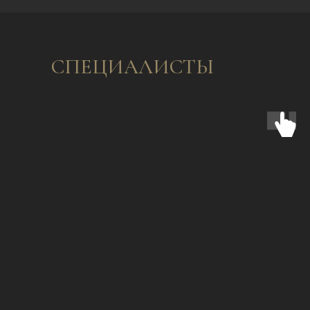
СПЕЦИАЛИСТЫ