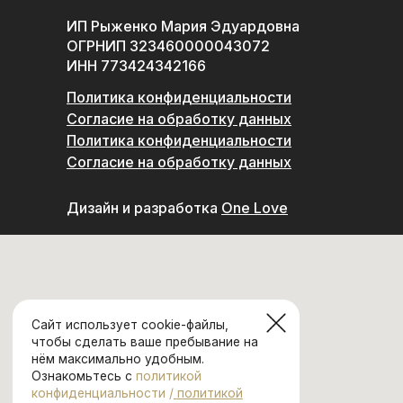
ИП Рыженко Мария Эдуардовна
ОГРНИП 323460000043072
ИНН 773424342166
Политика конфиденциальности
Согласие на обработку данных
Политика конфиденциальности
Согласие на обработку данных
Дизайн и разработка
One Love
СТРАНИЦЫ