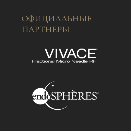
ОФИЦИАЛЬНЫЕ
ПАРТНЕРЫ