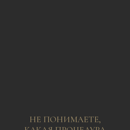
НЕ ПОНИМАЕТЕ,
КАКАЯ ПРОЦЕДУРА