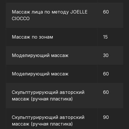
Массаж лица по методу JOELLE
60
CIOCCO
Массаж по зонам
15
Моделирующий массаж
30
Моделирующий массаж
60
Скульптурирующий авторский
60
массаж (ручная пластика)
Скульптурирующий авторский
90
массаж (ручная пластика)