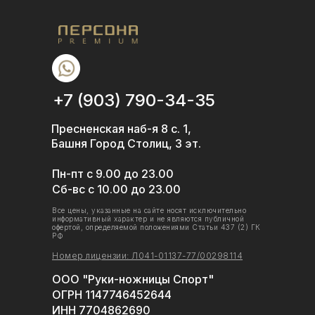
+7 (903) 790-34-35
Пресненская наб-я 8 с. 1,
Башня Город Столиц, 3 эт.
Пн-пт с 9.00 до 23.00
Сб-вс с 10.00 до 23.00
Все цены, указанные на сайте носят исключительно
информативный характер и не являются публичной
офертой, определяемой положениями Статьи 437 (2) ГК
РФ
Номер лицензии: Л041-01137-77/00298114
ООО "Руки-ножницы Спорт"
ОГРН 1147746452644
ИНН 7704862690