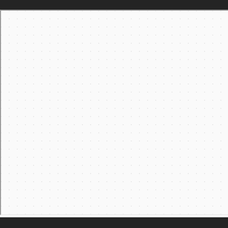
Заинск
Яндекс Карты — транспорт, навигация, поиск мест